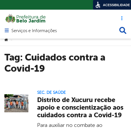
ACESSIBILIDADE
Acesso ráp
Busca
Serviços e Informações
Abrir menu principal de navegação
Você está aqui:
>
Tag:
Cuidados contra a
Covid-19
SEC. DE SAÚDE
Distrito de Xucuru recebe
apoio e conscientização aos
cuidados contra a Covid-19
Para auxiliar no combate ao