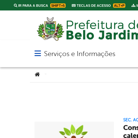
IR PARA A BUSCA
SHIFT+5
TECLAS DE ACESSO
ALT+P
M
Serviços e Informações
Abrir menu principal de navegação
Você está aqui:
>
SEC. A
Cons
cale