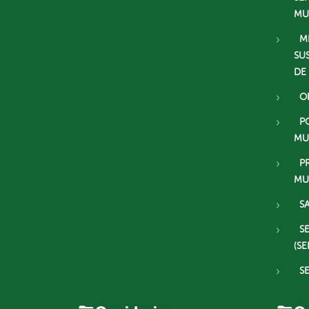
MU
M
SU
DE
O
P
MU
P
MU
S
S
(SE
S