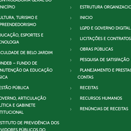
ONTROLADORIA GERAL DO
NICÍPIO
ESTRUTURA ORGANIZACI
ULTURA, TURISMO E
INICIO
PREENDEDORISMO
LGPD E GOVERNO DIGITAL
DUCAÇÃO, ESPORTES E
LICITAÇÕES E CONTRATOS
CNOLOGIA
OBRAS PÚBLICAS
ACULDADE DE BELO JARDIM
PESQUISA DE SATISFAÇÃO
UNDEB – FUNDO DE
NUTENÇÃO DA EDUCAÇÃO
PLANEJAMENTO E PRESTA
SICA
CONTAS
ESTÃO PÚBLICA
RECEITAS
OVERNO, ARTICULAÇÃO
RECURSOS HUMANOS
LÍTICA E GABINETE
RENÚNCIAS DE RECEITAS
STITUCIONAL
NSTITUTO DE PREVIDÊNCIA DOS
RVIDORES PÚBLICOS DO