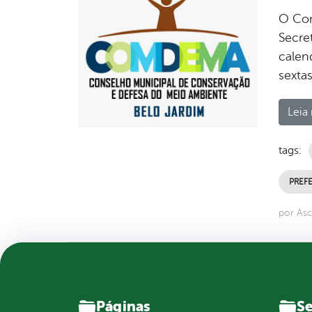
O Con
Secre
calen
sexta
Leia 
tags:
PREFE
por Asc
Páginas
Se