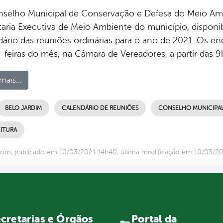
selho Municipal de Conservação e Defesa do Meio Am
taria Executiva de Meio Ambiente do município, disponi
dário das reuniões ordinárias para o ano de 2021. Os e
s-feiras do mês, na Câmara de Vereadores, a partir das 9
mais...
BELO JARDIM
CALENDÁRIO DE REUNIÕES
CONSELHO MUNICIPA
ITURA
om, publicado em 10/03/2021 14h40, última modificação em 10/03/2
Portal da
cretarias e Órgãos