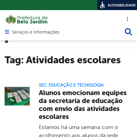
ACESSIBILIDADE
Acesso ráp
Busca
Serviços e Informações
Abrir menu principal de navegação
Você está aqui:
>
Tag:
Atividades escolares
SEC. EDUCAÇÃO E TECNOLOGIA
Alunos emocionam equipes
da secretaria de educação
com envio das atividades
escolares
Estamos há uma semana com o
acolhimento aos alunos da rede