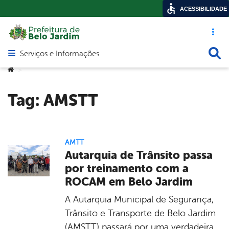
ACESSIBILIDADE
Acesso ráp
Busca
Serviços e Informações
Abrir menu principal de navegação
Você está aqui:
>
Tag:
AMSTT
AMTT
Autarquia de Trânsito passa
por treinamento com a
ROCAM em Belo Jardim
A Autarquia Municipal de Segurança,
Trânsito e Transporte de Belo Jardim
(AMSTT) passará por uma verdadeira