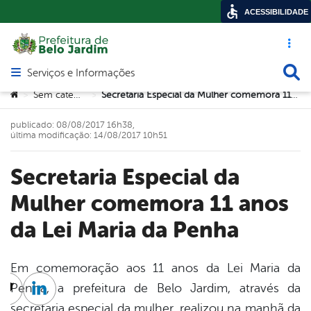
ACESSIBILIDADE
Acesso ráp
Busca
Serviços e Informações
Abrir menu principal de navegação
Você está aqui:
Sem categoria
Secretaria Especial da Mulher comemora 11 anos da Lei Maria da Penha
>
>
publicado: 08/08/2017 16h38,
última modificação: 14/08/2017 10h51
Secretaria Especial da
Mulher comemora 11 anos
da Lei Maria da Penha
Em comemoração aos 11 anos da Lei Maria da
Penha, a prefeitura de Belo Jardim, através da
cebook
Twitter
Linkedin
secretaria especial da mulher, realizou na manhã da