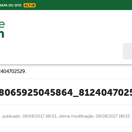
APA DO SITE
ALT+B
Bus
20621751_718065925045864_812404702529602694_n
718065925045864_81240470
publicado: 08/08/2017 16h33,
última modificação: 08/08/2017 16h33