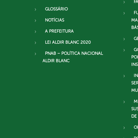
F
GLOSSÁRIO
F
NOTÍCIAS
MA
BÁ
A PREFEITURA
G
LEI ALDIR BLANC 2020
G
PNAB – POLÍTICA NACIONAL
PO
ALDIR BLANC
IN
I
SE
MU
M
SU
DE
O