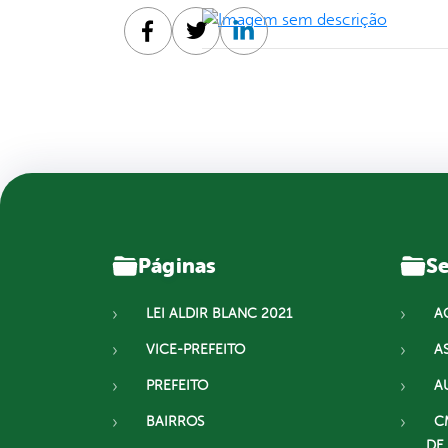
Facebook
Twitter
Linkedin
Páginas
Se
LEI ALDIR BLANC 2021
A
VICE-PREFEITO
A
PREFEITO
A
BAIRROS
C
DE