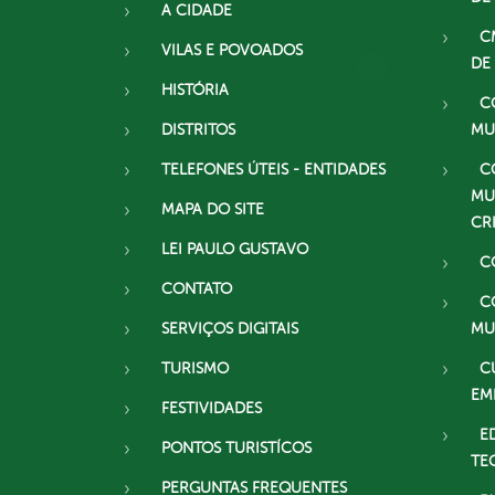
A CIDADE
C
VILAS E POVOADOS
DE
HISTÓRIA
C
DISTRITOS
MU
TELEFONES ÚTEIS - ENTIDADES
C
MU
MAPA DO SITE
CR
LEI PAULO GUSTAVO
C
CONTATO
C
SERVIÇOS DIGITAIS
MU
TURISMO
C
EM
FESTIVIDADES
E
PONTOS TURISTÍCOS
TE
PERGUNTAS FREQUENTES