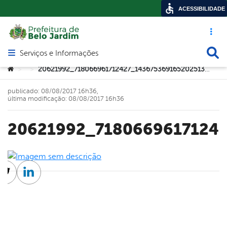
ACESSIBILIDADE
Acesso ráp
Busca
Serviços e Informações
Abrir menu principal de navegação
Você está aqui:
20621992_718066961712427_1436753691652025135_n
>
>
publicado: 08/08/2017 16h36,
última modificação: 08/08/2017 16h36
20621992_7180669617124
cebook
Twitter
Linkedin