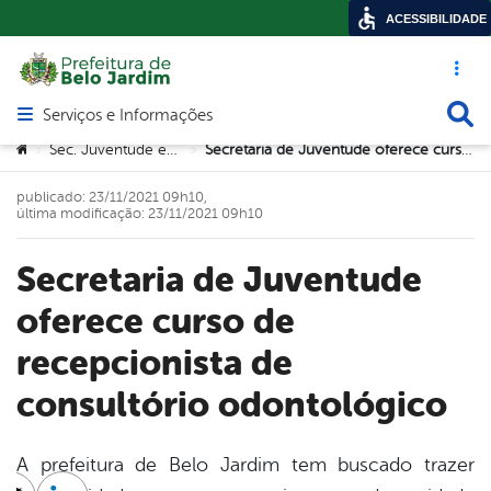
ACESSIBILIDADE
Acesso ráp
Busca
Serviços e Informações
Abrir menu principal de navegação
Você está aqui:
Sec. Juventude e Trabalho
Secretaria de Juventude oferece curso de recepcionista de consultório odontológico
>
>
publicado: 23/11/2021 09h10,
última modificação: 23/11/2021 09h10
Secretaria de Juventude
oferece curso de
recepcionista de
consultório odontológico
A prefeitura de Belo Jardim tem buscado trazer