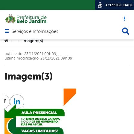
ACESSIBILIDADE
Acesso ráp
Busca
Serviços e Informações
Abrir menu principal de navegação
Você está aqui:
Imagem(3)
>
>
publicado: 23/11/2021 09h09,
última modificação: 23/11/2021 09h09
Imagem(3)
cebook
Twitter
Linkedin