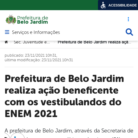
ACESSIBILIDADE
Acesso ráp
Busca
Serviços e Informações
Abrir menu principal de navegação
Você está aqui:
Sec. Juventude e Trabalho
Prefeitura de Belo Jardim realiza ação beneficente com os vestibulandos do ENEM 2021
>
>
publicado: 23/11/2021 10h31,
última modificação: 23/11/2021 10h31
Prefeitura de Belo Jardim
realiza ação beneficente
com os vestibulandos do
ENEM 2021
A prefeitura de Belo Jardim, através da Secretaria de