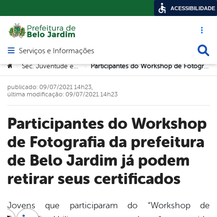
ACESSIBILIDADE
Acesso ráp
Busca
Serviços e Informações
Abrir menu principal de navegação
Você está aqui:
Sec. Juventude e Trabalho
Participantes do Workshop de Fotografia da prefeitura de Belo Jardim já podem retirar seus certificados
>
>
publicado: 09/07/2021 14h23,
última modificação: 09/07/2021 14h23
Participantes do Workshop
de Fotografia da prefeitura
de Belo Jardim já podem
retirar seus certificados
Jovens que participaram do “Workshop de