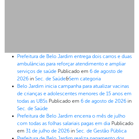
Prefeitura de Belo Jardim entrega dois carros e duas
ambulâncias para reforçar atendimento e ampliar
serviços de saúde
Publicado em
6 de agosto de
2026
in
Sec. de Saúde
&
Sem categoria
Belo Jardim inicia campanha para atualizar vacinas
de crianças e adolescentes menores de 15 anos em
todas as UBSs
Publicado em
6 de agosto de 2026
in
Sec. de Saúde
Prefeitura de Belo Jardim encerra o mês de julho
com todas as folhas salariais pagas em dia
Publicado
em
31 de julho de 2026
in
Sec. de Gestão Pública
Prefeitura de Belo Jardim realiza pagamento dos