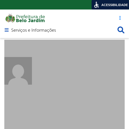
ACESSIBILIDADE
Acesso ráp
Busca
Serviços e Informações
Abrir menu principal de navegação
About: paulo
Posts by: