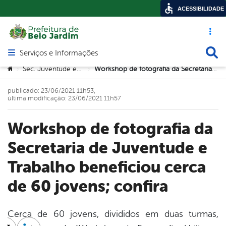
ACESSIBILIDADE
Acesso ráp
Busca
Serviços e Informações
Abrir menu principal de navegação
Você está aqui:
Sec. Juventude e Trabalho
Workshop de fotografia da Secretaria de Juventude e Trabalho beneficiou cerca de 60 jovens; confira
>
>
publicado: 23/06/2021 11h53,
última modificação: 23/06/2021 11h57
Workshop de fotografia da
Secretaria de Juventude e
Trabalho beneficiou cerca
de 60 jovens; confira
Cerca de 60 jovens, divididos em duas turmas,