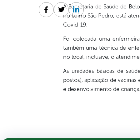
A Secretaria de Saúde de Bel
Facebook
Twitter
Linkedin
no bairro São Pedro, está ate
Covid-19.
Foi colocada uma enfermeira 
também uma técnica de enfe
no local, inclusive, o atendim
As unidades básicas de saúde
postos), aplicação de vacinas
e desenvolvimento de crianças