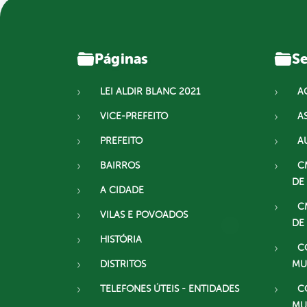
Páginas
Se
LEI ALDIR BLANC 2021
A
VICE-PREFEITO
A
PREFEITO
A
BAIRROS
C
DE
A CIDADE
C
VILAS E POVOADOS
DE
HISTÓRIA
C
DISTRITOS
MU
TELEFONES ÚTEIS - ENTIDADES
C
MU