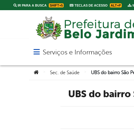
IR PARA A BUSCA
SHIFT+5
TECLAS DE ACESSO
ALT+P
M
Serviços e Informações
Abrir menu principal de navegação
Você está aqui:
>
>
Sec. de Saúde
UBS do bairr