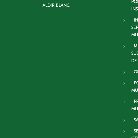
PO
ALDIR BLANC
IN
I
SE
MU
M
SU
DE
O
P
MU
P
MU
S
S