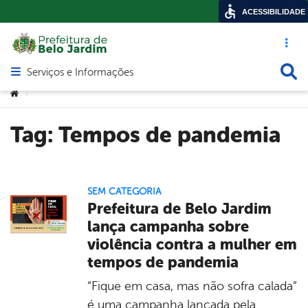
ACESSIBILIDADE
Acesso ráp
Busca
Serviços e Informações
Abrir menu principal de navegação
Você está aqui:
>
Tag:
Tempos de pandemia
SEM CATEGORIA
Prefeitura de Belo Jardim
lança campanha sobre
violência contra a mulher em
tempos de pandemia
“Fique em casa, mas não sofra calada”
é uma campanha lançada pela