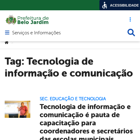
ACESSIBILIDADE
Acesso ráp
Busca
Serviços e Informações
Abrir menu principal de navegação
Você está aqui:
>
Tag:
Tecnologia de
informação e comunicação
SEC. EDUCAÇÃO E TECNOLOGIA
Tecnologia de informação e
comunicação é pauta de
capacitação para
coordenadores e secretários
das escolas municipais