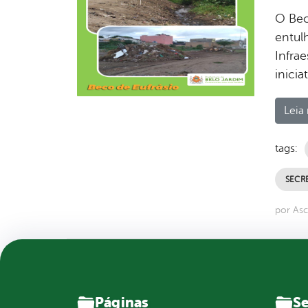
O Bec
entul
Infra
inicia
Leia 
tags:
SECRE
por As
Páginas
Se