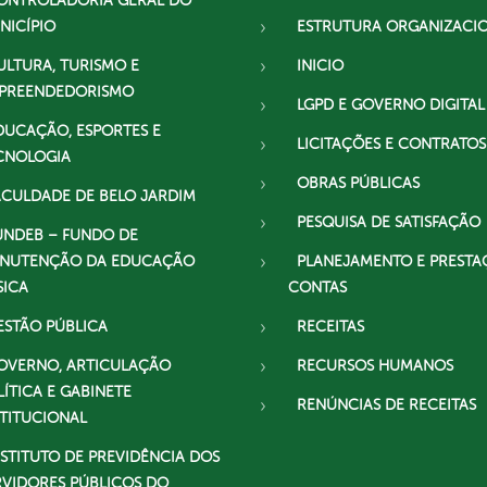
ONTROLADORIA GERAL DO
NICÍPIO
ESTRUTURA ORGANIZACI
ULTURA, TURISMO E
INICIO
PREENDEDORISMO
LGPD E GOVERNO DIGITAL
DUCAÇÃO, ESPORTES E
LICITAÇÕES E CONTRATOS
CNOLOGIA
OBRAS PÚBLICAS
ACULDADE DE BELO JARDIM
PESQUISA DE SATISFAÇÃO
UNDEB – FUNDO DE
NUTENÇÃO DA EDUCAÇÃO
PLANEJAMENTO E PRESTA
SICA
CONTAS
ESTÃO PÚBLICA
RECEITAS
OVERNO, ARTICULAÇÃO
RECURSOS HUMANOS
LÍTICA E GABINETE
RENÚNCIAS DE RECEITAS
STITUCIONAL
NSTITUTO DE PREVIDÊNCIA DOS
RVIDORES PÚBLICOS DO