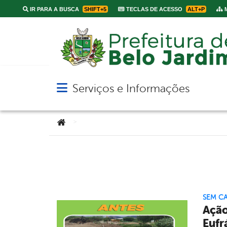
IR PARA A BUSCA
SHIFT+5
TECLAS DE ACESSO
ALT+P
M
Serviços e Informações
Abrir menu principal de navegação
Você está aqui:
>
SEM C
Ação
Eufr