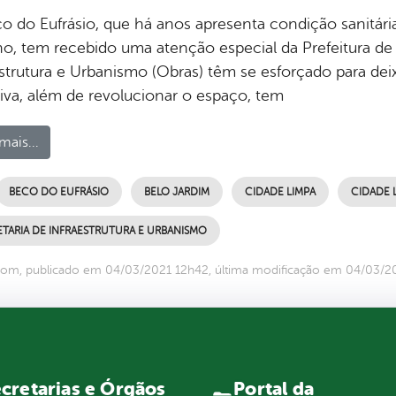
o do Eufrásio, que há anos apresenta condição sanitári
ho, tem recebido uma atenção especial da Prefeitura de 
estrutura e Urbanismo (Obras) têm se esforçado para de
tiva, além de revolucionar o espaço, tem
mais...
BECO DO EUFRÁSIO
BELO JARDIM
CIDADE LIMPA
CIDADE 
TARIA DE INFRAESTRUTURA E URBANISMO
com, publicado em 04/03/2021 12h42, última modificação em 04/03/2
Portal da
cretarias e Órgãos