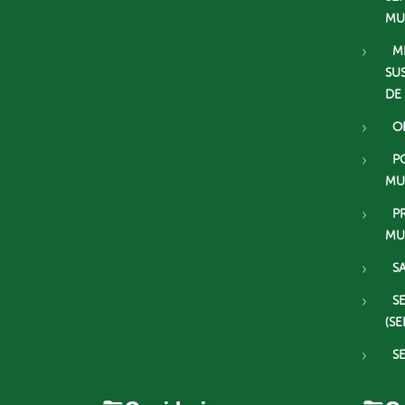
MU
M
SU
DE
O
P
MU
P
MU
S
S
(SE
S