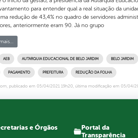
o início da gestão, a presidência da Autarquia Educacio
vantamento para entender qual a real situação da unidad
 uma redução de 43,4% no quadro de servidores administ
dores, anteriormente eram 90. Já no grupo
mais...
AEB
AUTARQUIA EDUCACIONAL DE BELO JARDIM
BELO JARDIM
PAGAMENTO
PREFEITURA
REDUÇÃO DA FOLHA
com, publicado em 05/04/2021 19h20, última modificação em 05/04/2
Portal da
cretarias e Órgãos
Transparência