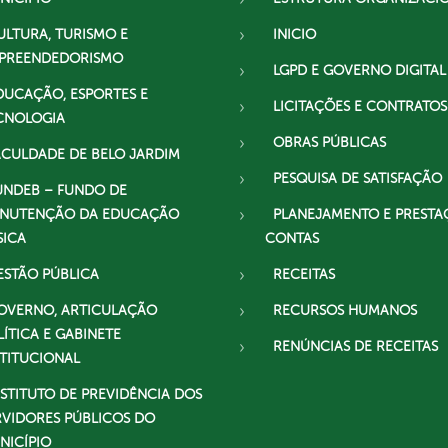
ULTURA, TURISMO E
INICIO
PREENDEDORISMO
LGPD E GOVERNO DIGITAL
DUCAÇÃO, ESPORTES E
LICITAÇÕES E CONTRATOS
CNOLOGIA
OBRAS PÚBLICAS
ACULDADE DE BELO JARDIM
PESQUISA DE SATISFAÇÃO
UNDEB – FUNDO DE
NUTENÇÃO DA EDUCAÇÃO
PLANEJAMENTO E PRESTA
SICA
CONTAS
ESTÃO PÚBLICA
RECEITAS
OVERNO, ARTICULAÇÃO
RECURSOS HUMANOS
LÍTICA E GABINETE
RENÚNCIAS DE RECEITAS
STITUCIONAL
NSTITUTO DE PREVIDÊNCIA DOS
RVIDORES PÚBLICOS DO
NICÍPIO