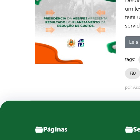
Desde 
um le
feita
servi
Leia 
tags:
FBJ
por As
Páginas
Se