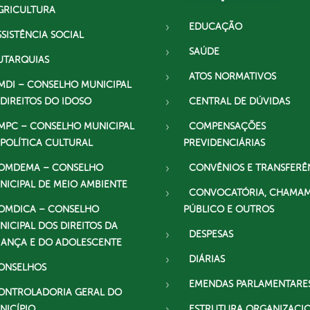
GRICULTURA
EDUCAÇÃO
SSISTÊNCIA SOCIAL
SAÚDE
UTARQUIAS
ATOS NORMATIVOS
MDI – CONSELHO MUNICIPAL
 DIREITOS DO IDOSO
CENTRAL DE DÚVIDAS
MPC – CONSELHO MUNICIPAL
COMPENSAÇÕES
 POLÍTICA CULTURAL
PREVIDENCIÁRIAS
OMDEMA – CONSELHO
CONVÊNIOS E TRANSFERÊ
NICIPAL DE MEIO AMBIENTE
CONVOCATÓRIA, CHAMA
OMDICA – CONSELHO
PÚBLICO E OUTROS
NICIPAL DOS DIREITOS DA
DESPESAS
IANÇA E DO ADOLESCENTE
DIÁRIAS
ONSELHOS
EMENDAS PARLAMENTARE
ONTROLADORIA GERAL DO
NICÍPIO
ESTRUTURA ORGANIZACI