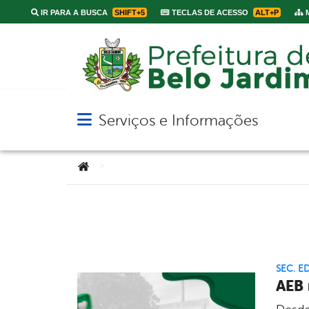
IR PARA A BUSCA
SHIFT+5
TECLAS DE ACESSO
ALT+P
M
Serviços e Informações
Abrir menu principal de navegação
Você está aqui:
>
SEC. 
AEB 