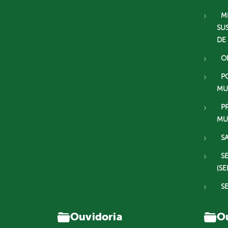
M
SU
DE
O
P
MU
P
MU
S
S
(SE
S
Ouvidoria
Ou