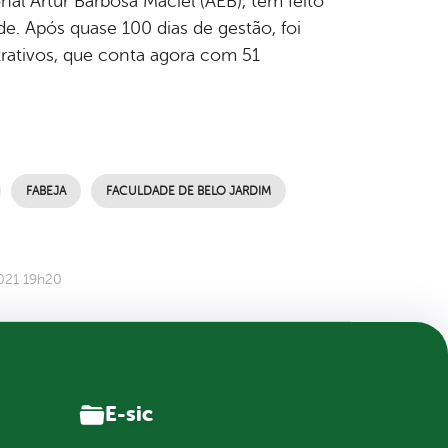
nal Artur Barbosa Maciel (AEB), tem feito
e. Após quase 100 dias de gestão, foi
rativos, que conta agora com 51
FABEJA
FACULDADE DE BELO JARDIM
021 19h20
E-sic