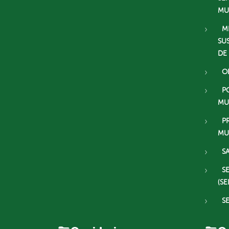
MU
M
SU
DE
O
P
MU
P
MU
S
S
(SE
S