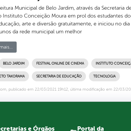
feitura Municipal de Belo Jardim, através da Secretaria
 Instituto Conceição Moura em prol dos estudantes do 
educação, arte e diversão gratuitamente, e iniciou no d
lunos da rede municipal um melhor
mais...
BELO JARDIM
FESTIVAL ONLINE DE CINEMA
INSTITUTO CONCEI
ETO TAKORAMA
SECRETARIA DE EDUCAÇÃO
TECNOLOGIA
om, publicado em 22/03/2021 19h12, última modificação em 22/03/20
Portal da
cretarias e Órgãos