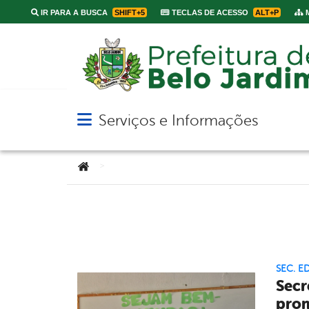
IR PARA A BUSCA
SHIFT+5
TECLAS DE ACESSO
ALT+P
M
Serviços e Informações
Abrir menu principal de navegação
Você está aqui:
>
SEC. 
Secr
pro