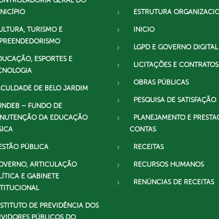
ONTROLADORIA GERAL DO
NICÍPIO
ESTRUTURA ORGANIZACI
ULTURA, TURISMO E
INICIO
PREENDEDORISMO
LGPD E GOVERNO DIGITAL
DUCAÇÃO, ESPORTES E
LICITAÇÕES E CONTRATOS
CNOLOGIA
OBRAS PÚBLICAS
ACULDADE DE BELO JARDIM
PESQUISA DE SATISFAÇÃO
UNDEB – FUNDO DE
NUTENÇÃO DA EDUCAÇÃO
PLANEJAMENTO E PRESTA
SICA
CONTAS
ESTÃO PÚBLICA
RECEITAS
OVERNO, ARTICULAÇÃO
RECURSOS HUMANOS
LÍTICA E GABINETE
RENÚNCIAS DE RECEITAS
STITUCIONAL
NSTITUTO DE PREVIDÊNCIA DOS
RVIDORES PÚBLICOS DO