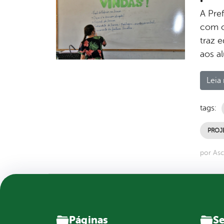
A Pre
com o
traz 
aos a
Leia 
tags:
PROJ
por Asc
Páginas
Se