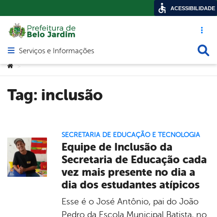
ACESSIBILIDADE
Acesso ráp
Busca
Serviços e Informações
Abrir menu principal de navegação
Você está aqui:
>
Tag:
inclusão
SECRETARIA DE EDUCAÇÃO E TECNOLOGIA
Equipe de Inclusão da
Secretaria de Educação cada
vez mais presente no dia a
dia dos estudantes atípicos
Esse é o José Antônio, pai do João
Pedro da Escola Municipal Batista, no