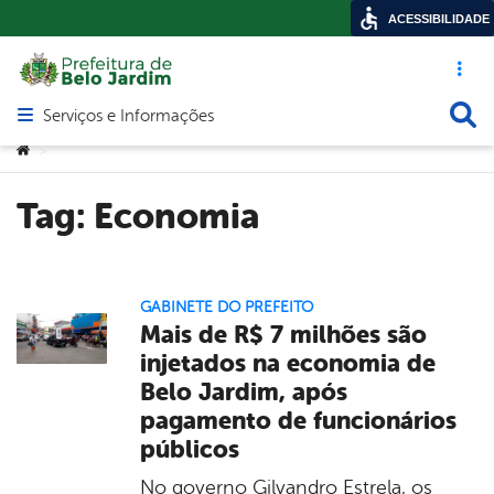
ACESSIBILIDADE
Acesso ráp
Busca
Serviços e Informações
Abrir menu principal de navegação
Você está aqui:
>
Tag:
Economia
GABINETE DO PREFEITO
Mais de R$ 7 milhões são
injetados na economia de
Belo Jardim, após
pagamento de funcionários
públicos
No governo Gilvandro Estrela, os