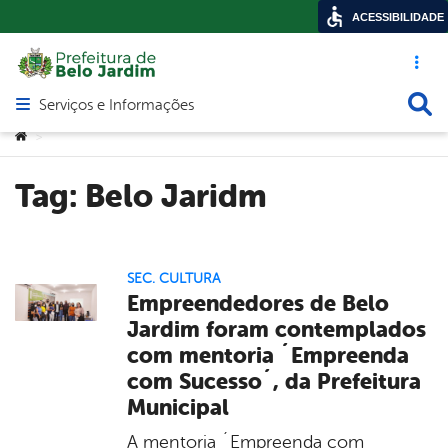
ACESSIBILIDADE
Acesso ráp
Busca
Serviços e Informações
Abrir menu principal de navegação
Você está aqui:
>
Tag:
Belo Jaridm
SEC. CULTURA
Empreendedores de Belo
Jardim foram contemplados
com mentoria ´Empreenda
com Sucesso´, da Prefeitura
Municipal
A mentoria ´Empreenda com