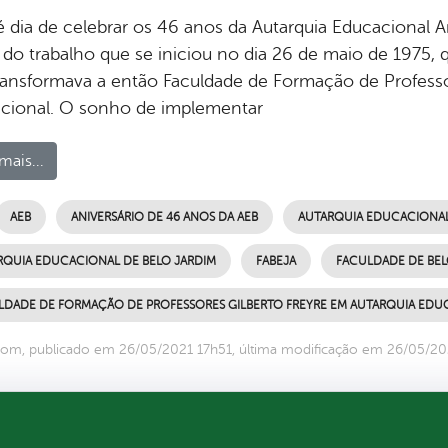
é dia de celebrar os 46 anos da Autarquia Educacional Ar
s do trabalho que se iniciou no dia 26 de maio de 1975,
ransformava a então Faculdade de Formação de Professo
cional. O sonho de implementar
mais...
AEB
ANIVERSÁRIO DE 46 ANOS DA AEB
AUTARQUIA EDUCACIONAL 
RQUIA EDUCACIONAL DE BELO JARDIM
FABEJA
FACULDADE DE BEL
LDADE DE FORMAÇÃO DE PROFESSORES GILBERTO FREYRE EM AUTARQUIA EDU
om, publicado em 26/05/2021 17h51, última modificação em 26/05/20