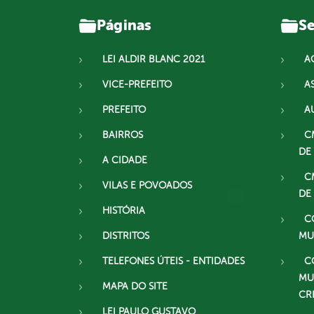
Páginas
Se
LEI ALDIR BLANC 2021
A
VICE-PREFEITO
A
PREFEITO
A
BAIRROS
C
DE
A CIDADE
C
VILAS E POVOADOS
DE
HISTÓRIA
C
DISTRITOS
MU
TELEFONES ÚTEIS - ENTIDADES
C
MU
MAPA DO SITE
CR
LEI PAULO GUSTAVO