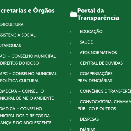
Portal da
cretarias e Órgãos
Transparência
GRICULTURA
EDUCAÇÃO
SSISTÊNCIA SOCIAL
SAÚDE
UTARQUIAS
ATOS NORMATIVOS
MDI – CONSELHO MUNICIPAL
 DIREITOS DO IDOSO
CENTRAL DE DÚVIDAS
MPC – CONSELHO MUNICIPAL
COMPENSAÇÕES
 POLÍTICA CULTURAL
PREVIDENCIÁRIAS
OMDEMA – CONSELHO
CONVÊNIOS E TRANSFERÊ
NICIPAL DE MEIO AMBIENTE
CONVOCATÓRIA, CHAMA
OMDICA – CONSELHO
PÚBLICO E OUTROS
NICIPAL DOS DIREITOS DA
DESPESAS
IANÇA E DO ADOLESCENTE
DIÁRIAS