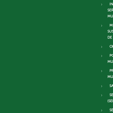
I
SE
MU
M
SU
DE
O
P
MU
P
MU
S
S
(SE
S