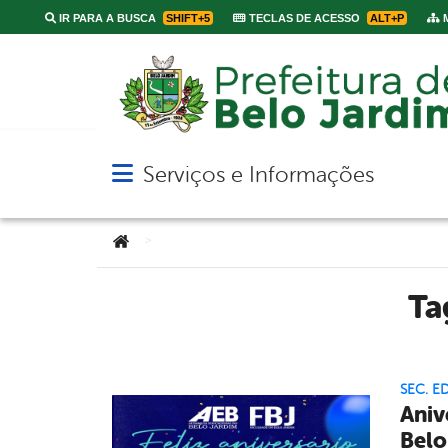
IR PARA A BUSCA
SHIFT+5
TECLAS DE ACESSO
ALT+P
M
Serviços e Informações
Abrir menu principal de navegação
Você está aqui:
>
T
SEC. 
Aniv
Belo