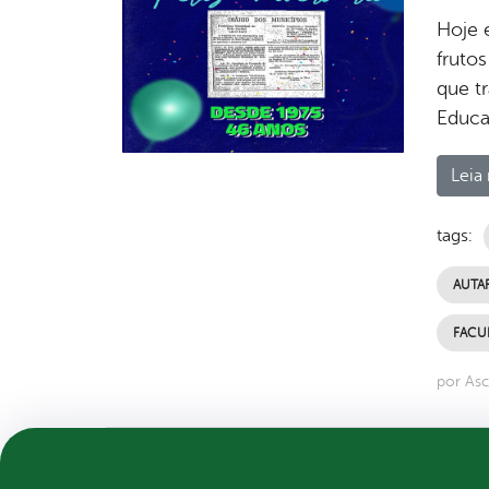
Hoje 
fruto
que t
Educa
Leia 
tags:
AUTA
FACU
por Asc