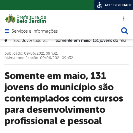
ACESSIBILIDADE
Acesso ráp
Busca
Serviços e Informações
Abrir menu principal de navegação
Você está aqui:
Sec. Juventude e Trabalho
Somente em maio, 131 jovens do município são contemplados com cursos para desenvolvimento profissional e pessoal
>
>
publicado: 09/06/2021 09h32,
última modificação: 09/06/2021 09h32
Somente em maio, 131
jovens do município são
contemplados com cursos
para desenvolvimento
profissional e pessoal