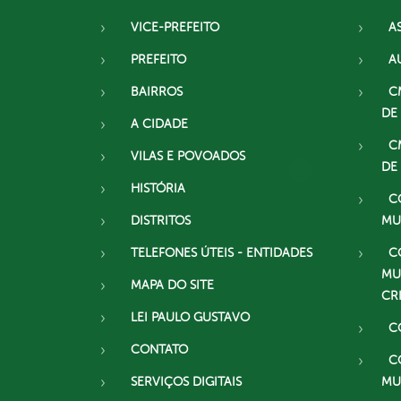
VICE-PREFEITO
A
PREFEITO
A
BAIRROS
C
DE
A CIDADE
C
VILAS E POVOADOS
DE
HISTÓRIA
C
DISTRITOS
MU
TELEFONES ÚTEIS - ENTIDADES
C
MU
MAPA DO SITE
CR
LEI PAULO GUSTAVO
C
CONTATO
C
SERVIÇOS DIGITAIS
MU