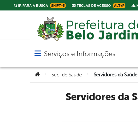
IR PARA A BUSCA
SHIFT+5
TECLAS DE ACESSO
ALT+P
M
Serviços e Informações
Abrir menu principal de navegação
Você está aqui:
>
>
Sec. de Saúde
Servidores da Saúde participam de palestra sobre calendário