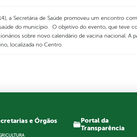
(14), a Secretária de Saúde promoveu um encontro com
aúde do município. O objetivo do evento, que teve c
uncionários sobre novo calendário de vacina nacional. A p
ino, localizada no Centro.
Portal da
cretarias e Órgãos
Transparência
GRICULTURA