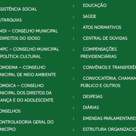
EDUCAÇÃO
SSISTÊNCIA SOCIAL
SAÚDE
UTARQUIAS
ATOS NORMATIVOS
MDI – CONSELHO MUNICIPAL
 DIREITOS DO IDOSO
CENTRAL DE DÚVIDAS
MPC – CONSELHO MUNICIPAL
COMPENSAÇÕES
 POLÍTICA CULTURAL
PREVIDENCIÁRIAS
OMDEMA – CONSELHO
CONVÊNIOS E TRANSFERÊ
NICIPAL DE MEIO AMBIENTE
CONVOCATÓRIA, CHAMA
OMDICA – CONSELHO
PÚBLICO E OUTROS
NICIPAL DOS DIREITOS DA
DESPESAS
IANÇA E DO ADOLESCENTE
DIÁRIAS
ONSELHOS
EMENDAS PARLAMENTARE
ONTROLADORIA GERAL DO
NICÍPIO
ESTRUTURA ORGANIZACI