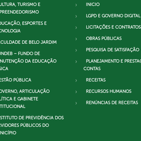
ULTURA, TURISMO E
INICIO
PREENDEDORISMO
LGPD E GOVERNO DIGITAL
DUCAÇÃO, ESPORTES E
LICITAÇÕES E CONTRATOS
CNOLOGIA
OBRAS PÚBLICAS
ACULDADE DE BELO JARDIM
PESQUISA DE SATISFAÇÃO
UNDEB – FUNDO DE
NUTENÇÃO DA EDUCAÇÃO
PLANEJAMENTO E PRESTA
SICA
CONTAS
ESTÃO PÚBLICA
RECEITAS
OVERNO, ARTICULAÇÃO
RECURSOS HUMANOS
LÍTICA E GABINETE
RENÚNCIAS DE RECEITAS
STITUCIONAL
NSTITUTO DE PREVIDÊNCIA DOS
RVIDORES PÚBLICOS DO
NICÍPIO