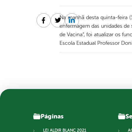
Na manhã desta quinta-feira 
Facebook
Twitter
Linkedin
enfermagem das unidades de s
de Vacina”, foi atualizar os f
Escola Estadual Professor Don
Páginas
Se
LEI ALDIR BLANC 2021
A