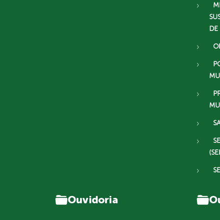
M
SU
DE
O
P
MU
P
MU
S
S
(SE
S
Ouvidoria
Ou