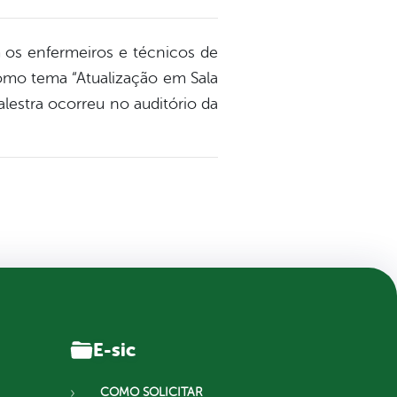
 os enfermeiros e técnicos de
omo tema “Atualização em Sala
alestra ocorreu no auditório da
E-sic
COMO SOLICITAR