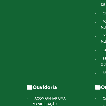
DE
O
P
MU
P
MU
S
S
(SE
S
Ouvidoria
Ou
ACOMPANHAR UMA
C
MANIFESTAÇÃO