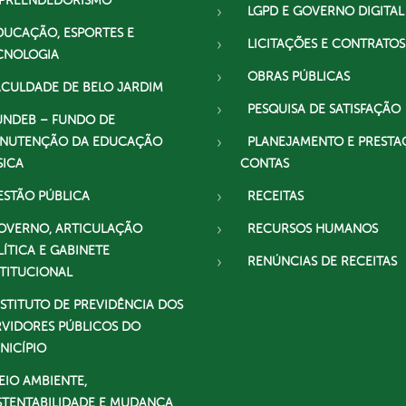
PREENDEDORISMO
LGPD E GOVERNO DIGITAL
DUCAÇÃO, ESPORTES E
LICITAÇÕES E CONTRATOS
CNOLOGIA
OBRAS PÚBLICAS
ACULDADE DE BELO JARDIM
PESQUISA DE SATISFAÇÃO
UNDEB – FUNDO DE
NUTENÇÃO DA EDUCAÇÃO
PLANEJAMENTO E PRESTA
SICA
CONTAS
ESTÃO PÚBLICA
RECEITAS
OVERNO, ARTICULAÇÃO
RECURSOS HUMANOS
LÍTICA E GABINETE
RENÚNCIAS DE RECEITAS
STITUCIONAL
NSTITUTO DE PREVIDÊNCIA DOS
RVIDORES PÚBLICOS DO
NICÍPIO
EIO AMBIENTE,
STENTABILIDADE E MUDANÇA