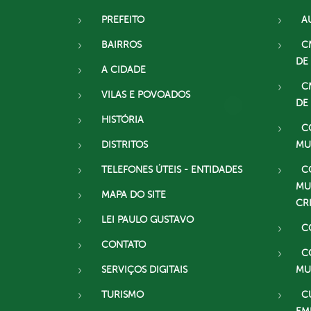
PREFEITO
A
BAIRROS
C
DE
A CIDADE
C
VILAS E POVOADOS
DE
HISTÓRIA
C
DISTRITOS
MU
TELEFONES ÚTEIS - ENTIDADES
C
MU
MAPA DO SITE
CR
LEI PAULO GUSTAVO
C
CONTATO
C
SERVIÇOS DIGITAIS
MU
TURISMO
C