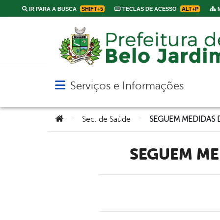
IR PARA A BUSCA
SHIFT+5
TECLAS DE ACESSO
ALT+P
M
Serviços e Informações
Abrir menu principal de navegação
Você está aqui:
>
>
Sec. de Saúde
SEGUEM M