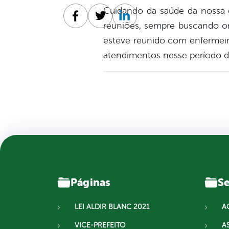
Cuidando da saúde da nossa 
Facebook
Twitter
Linkedin
reuniões, sempre buscando ori
esteve reunido com enfermeiro
atendimentos nesse período d
Páginas
Se
LEI ALDIR BLANC 2021
A
VICE-PREFEITO
A