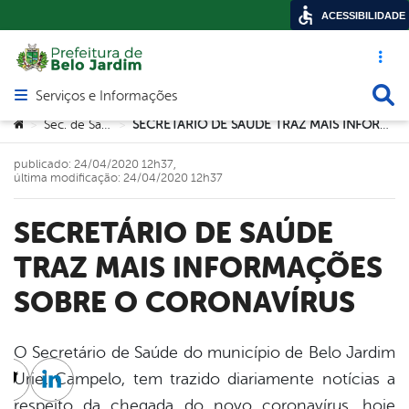
ACESSIBILIDADE
Acesso ráp
Busca
Serviços e Informações
Abrir menu principal de navegação
Você está aqui:
Sec. de Saúde
SECRETÁRIO DE SAÚDE TRAZ MAIS INFORMAÇÕES SOBRE O CORONAVÍRUS
>
>
publicado: 24/04/2020 12h37,
última modificação: 24/04/2020 12h37
SECRETÁRIO DE SAÚDE
TRAZ MAIS INFORMAÇÕES
SOBRE O CORONAVÍRUS
O Secretário de Saúde do município de Belo Jardim
Uriel Campelo, tem trazido diariamente notícias a
cebook
Twitter
Linkedin
respeito da chegada do novo coronavírus, hoje