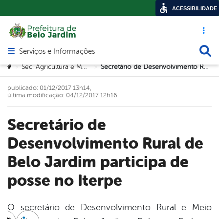
ACESSIBILIDADE
Acesso ráp
Busca
Serviços e Informações
Abrir menu principal de navegação
Você está aqui:
Sec. Agricultura e Meio Ambiente
Secretário de Desenvolvimento Rural de Belo Jardim participa de posse no Iterpe
>
>
publicado: 01/12/2017 13h14,
última modificação: 04/12/2017 12h16
Secretário de
Desenvolvimento Rural de
Belo Jardim participa de
posse no Iterpe
O secretário de Desenvolvimento Rural e Meio