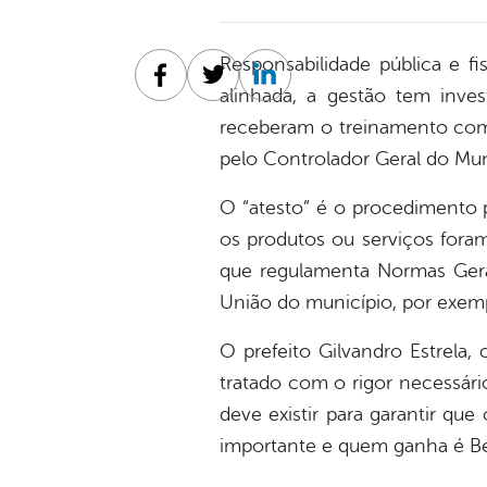
Responsabilidade pública e fi
Facebook
Twitter
Linkedin
alinhada, a gestão tem inve
receberam o treinamento com 
pelo Controlador Geral do Mun
O “atesto” é o procedimento p
os produtos ou serviços fora
que regulamenta Normas Gerai
União do município, por exem
O prefeito Gilvandro Estrela,
tratado com o rigor necessári
deve existir para garantir qu
importante e quem ganha é Belo