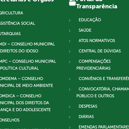
Transparência
GRICULTURA
EDUCAÇÃO
SSISTÊNCIA SOCIAL
SAÚDE
UTARQUIAS
ATOS NORMATIVOS
MDI – CONSELHO MUNICIPAL
 DIREITOS DO IDOSO
CENTRAL DE DÚVIDAS
MPC – CONSELHO MUNICIPAL
COMPENSAÇÕES
 POLÍTICA CULTURAL
PREVIDENCIÁRIAS
OMDEMA – CONSELHO
CONVÊNIOS E TRANSFERÊ
NICIPAL DE MEIO AMBIENTE
CONVOCATÓRIA, CHAMA
OMDICA – CONSELHO
PÚBLICO E OUTROS
NICIPAL DOS DIREITOS DA
DESPESAS
IANÇA E DO ADOLESCENTE
DIÁRIAS
ONSELHOS
EMENDAS PARLAMENTARE