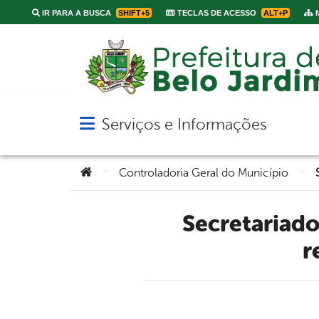
IR PARA A BUSCA
SHIFT+5
TECLAS DE ACESSO
ALT+P
M
Serviços e Informações
Abrir menu principal de navegação
Você está aqui:
>
>
Controladoria Geral do Município
Secretariado de Belo Jardim recebe treinamento sobre
r