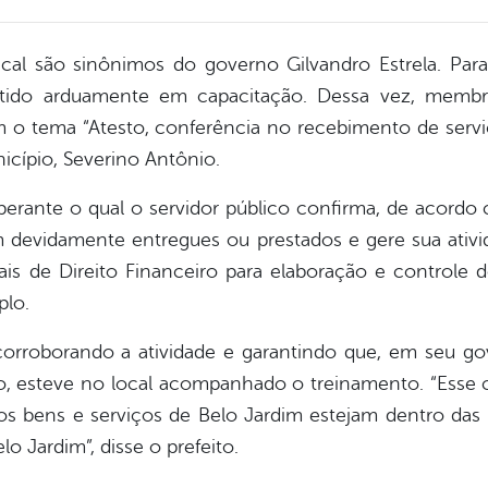
scal são sinônimos do governo Gilvandro Estrela. Par
stido arduamente em capacitação. Dessa vez, membro
o tema “Atesto, conferência no recebimento de serviç
icípio, Severino Antônio.
erante o qual o servidor público confirma, de acordo 
m devidamente entregues ou prestados e gere sua ativi
s de Direito Financeiro para elaboração e controle
plo.
 corroborando a atividade e garantindo que, em seu go
o, esteve no local acompanhado o treinamento. “Esse co
e os bens e serviços de Belo Jardim estejam dentro da
 Jardim”, disse o prefeito.