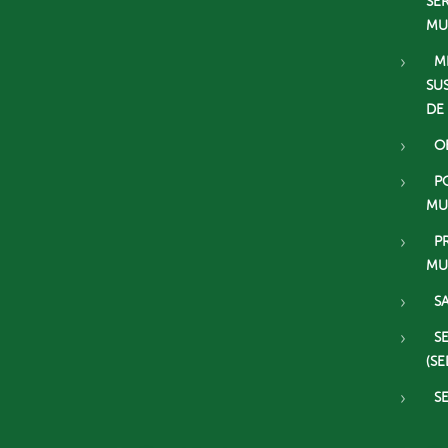
SE
MU
M
SU
DE
O
P
MU
P
MU
S
S
(SE
S