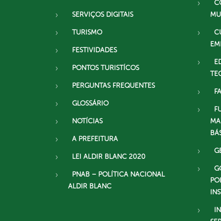
C
SERVIÇOS DIGITAIS
MU
TURISMO
C
EM
FESTIVIDADES
E
PONTOS TURISTÍCOS
TE
PERGUNTAS FREQUENTES
F
GLOSSÁRIO
F
NOTÍCIAS
MA
BÁ
A PREFEITURA
G
LEI ALDIR BLANC 2020
G
PNAB – POLÍTICA NACIONAL
PO
ALDIR BLANC
IN
I