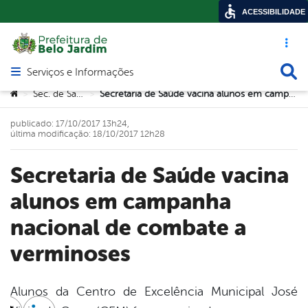
ACESSIBILIDADE
Acesso ráp
Busca
Serviços e Informações
Abrir menu principal de navegação
Você está aqui:
Sec. de Saúde
Secretaria de Saúde vacina alunos em campanha nacional de combate a verminoses
>
>
publicado: 17/10/2017 13h24,
última modificação: 18/10/2017 12h28
Secretaria de Saúde vacina
alunos em campanha
nacional de combate a
verminoses
Alunos da Centro de Excelência Municipal José