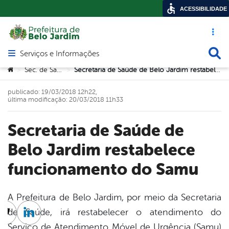
ACESSIBILIDADE
Acesso ráp
Busca
Serviços e Informações
Abrir menu principal de navegação
Você está aqui:
Sec. de Saúde
Secretaria de Saúde de Belo Jardim restabelece funcionamento do Samu
>
>
publicado: 19/03/2018 12h22,
última modificação: 20/03/2018 11h33
Secretaria de Saúde de
Belo Jardim restabelece
funcionamento do Samu
A Prefeitura de Belo Jardim, por meio da Secretaria
de Saúde, irá restabelecer o atendimento do
cebook
Twitter
Linkedin
Serviço de Atendimento Móvel de Urgência (Samu)