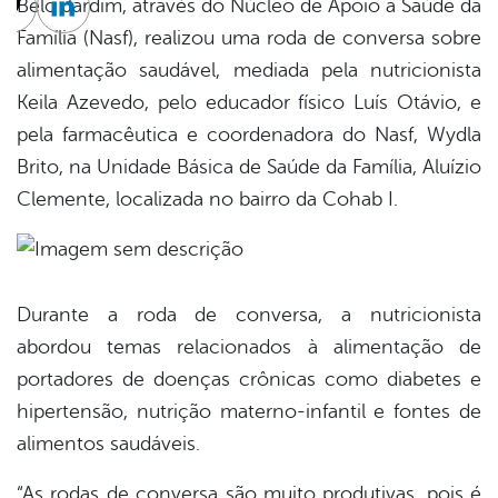
Belo Jardim, através do Núcleo de Apoio à Saúde da
cebook
Twitter
Linkedin
Família (Nasf), realizou uma roda de conversa sobre
alimentação saudável, mediada pela nutricionista
Keila Azevedo, pelo educador físico Luís Otávio, e
pela farmacêutica e coordenadora do Nasf, Wydla
Brito, na Unidade Básica de Saúde da Família, Aluízio
Clemente, localizada no bairro da Cohab I.
Durante a roda de conversa, a nutricionista
abordou temas relacionados à alimentação de
portadores de doenças crônicas como diabetes e
hipertensão, nutrição materno-infantil e fontes de
alimentos saudáveis.
“As rodas de conversa são muito produtivas, pois é