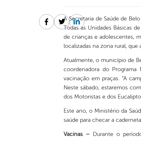
A Secretaria de Saúde de Belo
Facebook
Twitter
Linkedin
Todas as Unidades Básicas de 
de crianças e adolescentes, 
localizadas na zona rural, que
Atualmente, o município de Be
coordenadora do Programa Na
vacinação em praças. “A camp
Neste sábado, estaremos com 
dos Motoristas e dos Eucalipt
Este ano, o Ministério da Saúd
saúde para checar a caderneta
Vacinas –
Durante o período