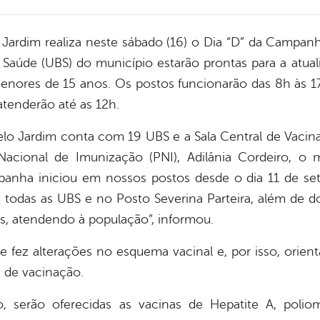
 Jardim realiza neste sábado (16) o Dia “D” da Campan
Saúde (UBS) do município estarão prontas para a atua
menores de 15 anos. Os postos funcionarão das 8h às 
 atenderão até as 12h.
lo Jardim conta com 19 UBS e a Sala Central de Vacina
cional de Imunização (PNI), Adilânia Cordeiro, o m
anha iniciou em nossos postos desde o dia 11 de set
todas as UBS e no Posto Severina Parteira, além de do
os, atendendo à população”, informou.
e fez alterações no esquema vacinal e, por isso, orien
 de vacinação.
, serão oferecidas as vacinas de Hepatite A, poliom