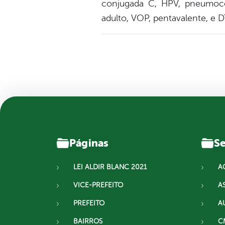
conjugada C, HPV, pneumocóci
adulto, VOP, pentavalente, e D
Páginas
Se
LEI ALDIR BLANC 2021
A
VICE-PREFEITO
A
PREFEITO
A
BAIRROS
C