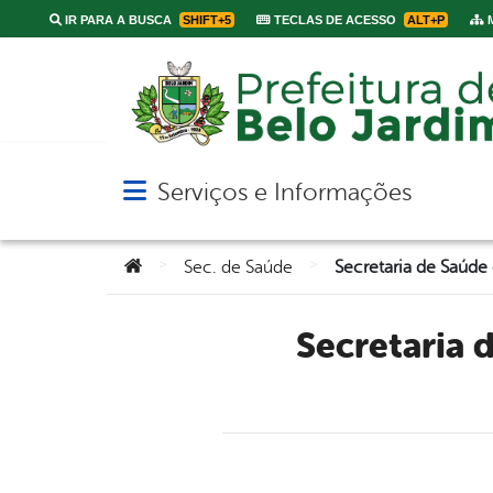
IR PARA A BUSCA
SHIFT+5
TECLAS DE ACESSO
ALT+P
M
Serviços e Informações
Abrir menu principal de navegação
Você está aqui:
>
>
Sec. de Saúde
Secretaria de Saúde de Belo Jardim realiza Dia “D” de