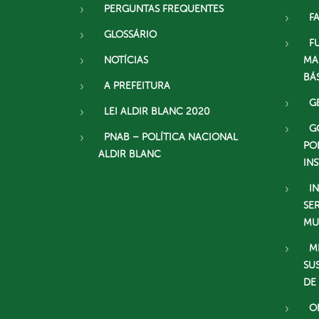
PERGUNTAS FREQUENTES
F
GLOSSÁRIO
F
NOTÍCIAS
MA
BÁ
A PREFEITURA
G
LEI ALDIR BLANC 2020
G
PNAB – POLÍTICA NACIONAL
PO
ALDIR BLANC
IN
I
SE
MU
M
SU
DE
O