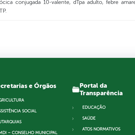
ca conjugada 10-valente, dTpa adulto, febre amarela
TP.
Portal da
cretarias e Órgãos
Transparência
GRICULTURA
EDUCAÇÃO
SSISTÊNCIA SOCIAL
SAÚDE
UTARQUIAS
ATOS NORMATIVOS
MDI – CONSELHO MUNICIPAL