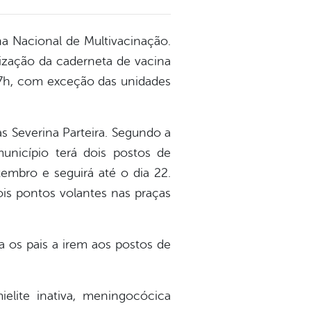
ha Nacional de Multivacinação.
lização da caderneta de vacina
17h, com exceção das unidades
s Severina Parteira. Segundo a
unicípio terá dois postos de
embro e seguirá até o dia 22.
is pontos volantes nas praças
ta os pais a irem aos postos de
ielite inativa, meningocócica