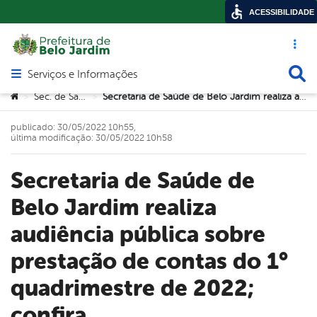
ACESSIBILIDADE
Acesso ráp
Busca
Serviços e Informações
Abrir menu principal de navegação
Você está aqui:
Sec. de Saúde
Secretaria de Saúde de Belo Jardim realiza audiência pública sobre prestação de contas do 1° quadrimestre de 2022; confira
>
>
publicado: 30/05/2022 10h55,
última modificação: 30/05/2022 10h58
Secretaria de Saúde de
Belo Jardim realiza
audiência pública sobre
prestação de contas do 1°
quadrimestre de 2022;
confira