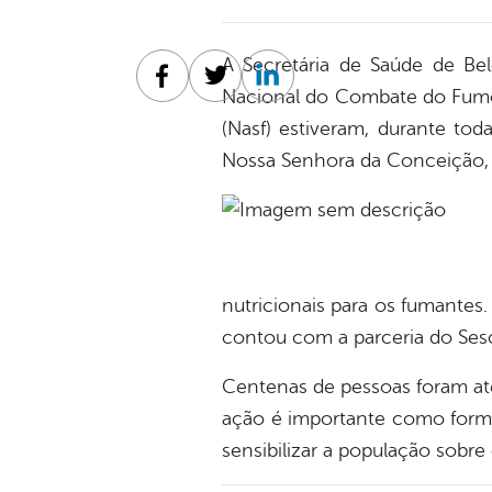
A Secretária de Saúde de Bel
Facebook
Twitter
Linkedin
Nacional do Combate do Fumo.
(Nasf) estiveram, durante to
Nossa Senhora da Conceição,
nutricionais para os fumantes
contou com a parceria do Sesc
Centenas de pessoas foram ate
ação é importante como forma
sensibilizar a população sobre