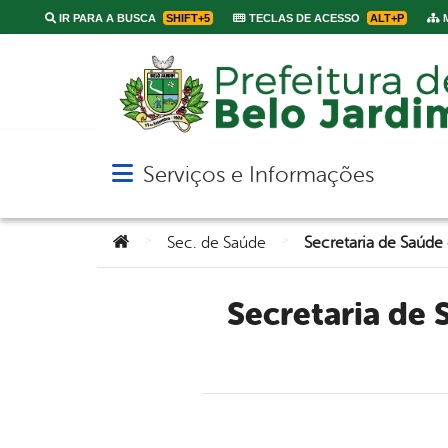
IR PARA A BUSCA
SHIFT+5
TECLAS DE ACESSO
ALT+P
M
Serviços e Informações
Abrir menu principal de navegação
Você está aqui:
>
>
Sec. de Saúde
Secretaria de Saúde de Belo Jardim realiza ações no Dia de