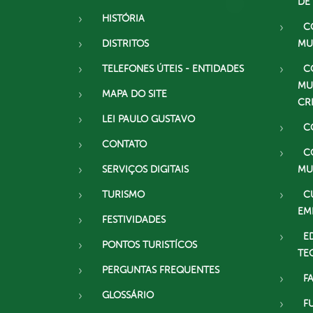
DE
HISTÓRIA
C
DISTRITOS
MU
TELEFONES ÚTEIS - ENTIDADES
C
MU
MAPA DO SITE
CR
LEI PAULO GUSTAVO
C
CONTATO
C
SERVIÇOS DIGITAIS
MU
TURISMO
C
EM
FESTIVIDADES
E
PONTOS TURISTÍCOS
TE
PERGUNTAS FREQUENTES
F
GLOSSÁRIO
F