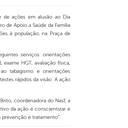
rie de ações em alusão ao Dia
o de Apoio a Saúde da Família
ções à população, na Praça de
eguintes serviços: orientações
l, exame HGT, avaliação física,
 ao tabagismo e orientações
estes rápidos da visão. A ação
Brito, coordenadora do Nasf, a
ivo da ação é conscientizar e
 a prevenção e tratamento”.