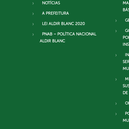
NOTÍCIAS
MA
BÁ
A PREFEITURA
G
LEI ALDIR BLANC 2020
G
PNAB – POLÍTICA NACIONAL
PO
ALDIR BLANC
IN
I
SE
MU
M
SU
DE
O
P
MU