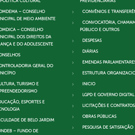
 POLÍTICA CULTURAL
PREVIDENCIÁRIAS
OMDEMA – CONSELHO
CONVÊNIOS E TRANSFERÊ
NICIPAL DE MEIO AMBIENTE
CONVOCATÓRIA, CHAMA
OMDICA – CONSELHO
PÚBLICO E OUTROS
NICIPAL DOS DIREITOS DA
DESPESAS
IANÇA E DO ADOLESCENTE
DIÁRIAS
ONSELHOS
EMENDAS PARLAMENTARE
ONTROLADORIA GERAL DO
NICÍPIO
ESTRUTURA ORGANIZACI
ULTURA, TURISMO E
INICIO
PREENDEDORISMO
LGPD E GOVERNO DIGITAL
DUCAÇÃO, ESPORTES E
LICITAÇÕES E CONTRATOS
CNOLOGIA
OBRAS PÚBLICAS
ACULDADE DE BELO JARDIM
PESQUISA DE SATISFAÇÃO
UNDEB – FUNDO DE