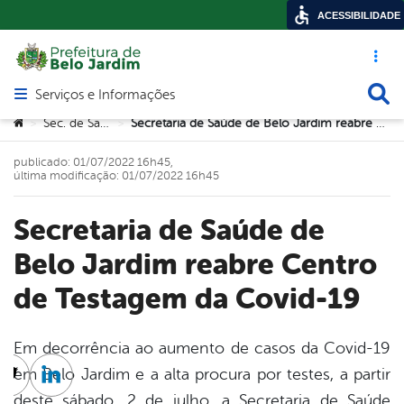
ACESSIBILIDADE
Acesso ráp
Busca
Serviços e Informações
Abrir menu principal de navegação
Você está aqui:
Sec. de Saúde
Secretaria de Saúde de Belo Jardim reabre Centro de Testagem da Covid-19
>
>
publicado: 01/07/2022 16h45,
última modificação: 01/07/2022 16h45
Secretaria de Saúde de
Belo Jardim reabre Centro
de Testagem da Covid-19
Em decorrência ao aumento de casos da Covid-19
em Belo Jardim e a alta procura por testes, a partir
cebook
Twitter
Linkedin
deste sábado, 2 de julho, a Secretaria de Saúde