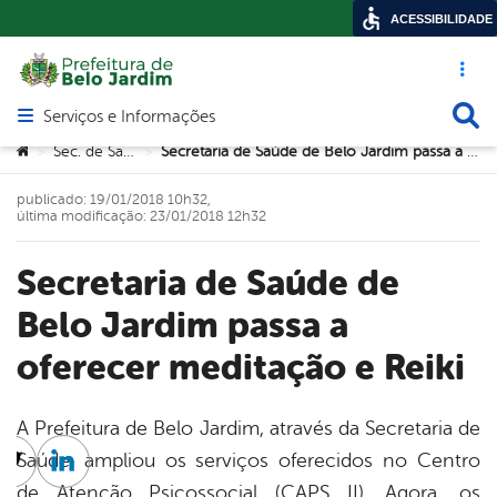
ACESSIBILIDADE
Acesso ráp
Busca
Serviços e Informações
Abrir menu principal de navegação
Você está aqui:
Sec. de Saúde
Secretaria de Saúde de Belo Jardim passa a oferecer meditação e Reiki
>
>
publicado: 19/01/2018 10h32,
última modificação: 23/01/2018 12h32
Secretaria de Saúde de
Belo Jardim passa a
oferecer meditação e Reiki
A Prefeitura de Belo Jardim, através da Secretaria de
Saúde, ampliou os serviços oferecidos no Centro
cebook
Twitter
Linkedin
de Atenção Psicossocial (CAPS II). Agora, os