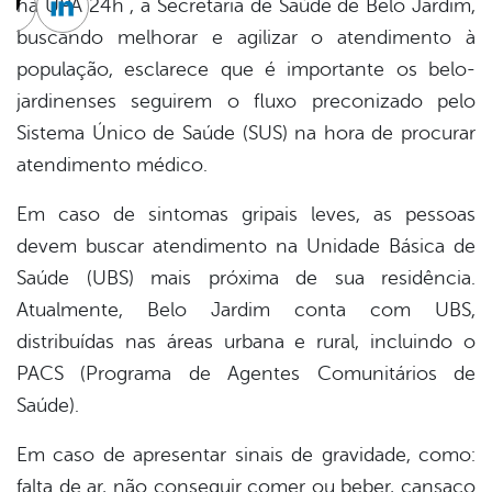
na UPA 24h , a Secretaria de Saúde de Belo Jardim,
cebook
Twitter
Linkedin
buscando melhorar e agilizar o atendimento à
população, esclarece que é importante os belo-
jardinenses seguirem o fluxo preconizado pelo
Sistema Único de Saúde (SUS) na hora de procurar
atendimento médico.
Em caso de sintomas gripais leves, as pessoas
devem buscar atendimento na Unidade Básica de
Saúde (UBS) mais próxima de sua residência.
Atualmente, Belo Jardim conta com UBS,
distribuídas nas áreas urbana e rural, incluindo o
PACS (Programa de Agentes Comunitários de
Saúde).
Em caso de apresentar sinais de gravidade, como:
falta de ar, não conseguir comer ou beber, cansaço