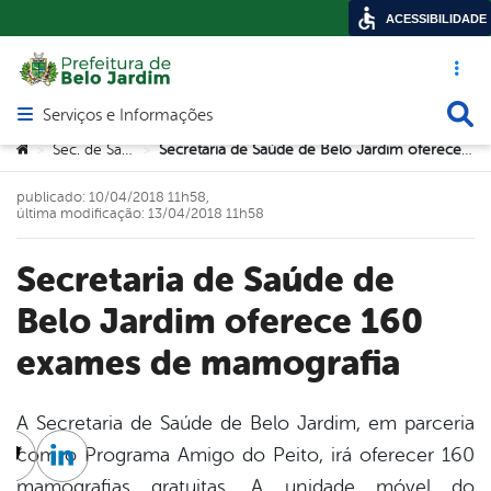
ACESSIBILIDADE
Acesso ráp
Busca
Serviços e Informações
Abrir menu principal de navegação
Você está aqui:
Sec. de Saúde
Secretaria de Saúde de Belo Jardim oferece 160 exames de mamografia
>
>
publicado: 10/04/2018 11h58,
última modificação: 13/04/2018 11h58
Secretaria de Saúde de
Belo Jardim oferece 160
exames de mamografia
A Secretaria de Saúde de Belo Jardim, em parceria
com o Programa Amigo do Peito, irá oferecer 160
cebook
Twitter
Linkedin
mamografias gratuitas. A unidade móvel do