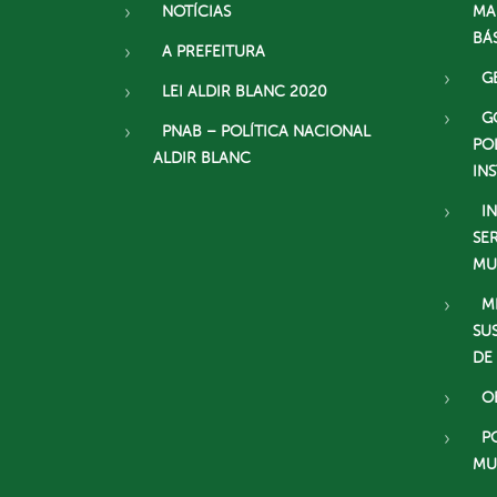
NOTÍCIAS
MA
BÁ
A PREFEITURA
G
LEI ALDIR BLANC 2020
G
PNAB – POLÍTICA NACIONAL
PO
ALDIR BLANC
IN
I
SE
MU
M
SU
DE
O
P
MU