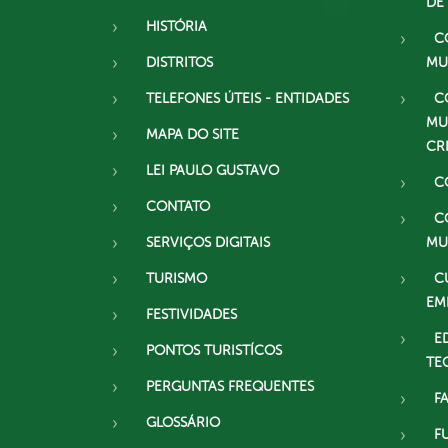
DE
HISTÓRIA
C
DISTRITOS
MU
TELEFONES ÚTEIS - ENTIDADES
C
MU
MAPA DO SITE
CR
LEI PAULO GUSTAVO
C
CONTATO
C
SERVIÇOS DIGITAIS
MU
TURISMO
C
EM
FESTIVIDADES
E
PONTOS TURISTÍCOS
TE
PERGUNTAS FREQUENTES
F
GLOSSÁRIO
F