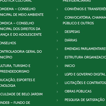
 POLÍTICA CULTURAL
PREVIDENCIÁRIAS
OMDEMA – CONSELHO
CONVÊNIOS E TRANSFERÊ
NICIPAL DE MEIO AMBIENTE
CONVOCATÓRIA, CHAMA
OMDICA – CONSELHO
PÚBLICO E OUTROS
NICIPAL DOS DIREITOS DA
DESPESAS
IANÇA E DO ADOLESCENTE
DIÁRIAS
ONSELHOS
EMENDAS PARLAMENTARE
ONTROLADORIA GERAL DO
NICÍPIO
ESTRUTURA ORGANIZACI
ULTURA, TURISMO E
INICIO
PREENDEDORISMO
LGPD E GOVERNO DIGITAL
DUCAÇÃO, ESPORTES E
LICITAÇÕES E CONTRATOS
CNOLOGIA
OBRAS PÚBLICAS
ACULDADE DE BELO JARDIM
PESQUISA DE SATISFAÇÃO
UNDEB – FUNDO DE