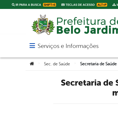
IR PARA A BUSCA
SHIFT+5
TECLAS DE ACESSO
ALT+P
M
Serviços e Informações
Abrir menu principal de navegação
Você está aqui:
>
>
Sec. de Saúde
Secretaria de Saúde de Belo Jardim intensifica combate às
m