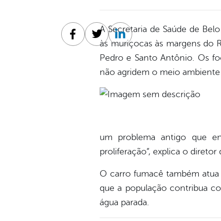
A Secretaria de Saúde de Belo
Facebook
Twitter
Linkedin
às muriçocas às margens do R
Pedro e Santo Antônio. Os fo
não agridem o meio ambiente 
um problema antigo que en
proliferação”, explica o direto
O carro fumacê também atua 
que a população contribua co
água parada.