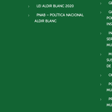
G
LEI ALDIR BLANC 2020
G
PNAB – POLÍTICA NACIONAL
PO
ALDIR BLANC
IN
I
SE
MU
M
SU
DE
O
P
MU
P
MU