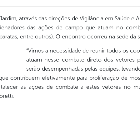
Jardim, através das direções de Vigilância em Saúde e 
denadores das ações de campo que atuam no combat
 baratas, entre outros). O encontro ocorreu na sede da s
“Vimos a necessidade de reunir todos os co
atuam nesse combate direto dos vetores p
serão desempenhadas pelas equipes, levan
ue contribuem efetivamente para proliferação de mosq
rtalecer as ações de combate a estes vetores no mu
retti.