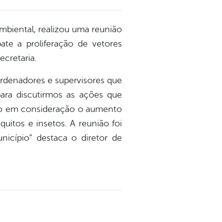
Ambiental, realizou uma reunião
e a proliferação de vetores
ecretaria.
ordenadores e supervisores que
ara discutirmos as ações que
do em consideração o aumento
uitos e insetos. A reunião foi
nicípio” destaca o diretor de