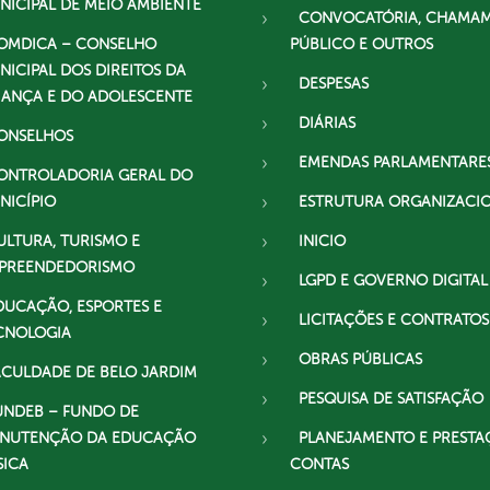
NICIPAL DE MEIO AMBIENTE
CONVOCATÓRIA, CHAMA
OMDICA – CONSELHO
PÚBLICO E OUTROS
NICIPAL DOS DIREITOS DA
DESPESAS
IANÇA E DO ADOLESCENTE
DIÁRIAS
ONSELHOS
EMENDAS PARLAMENTARE
ONTROLADORIA GERAL DO
NICÍPIO
ESTRUTURA ORGANIZACI
ULTURA, TURISMO E
INICIO
PREENDEDORISMO
LGPD E GOVERNO DIGITAL
DUCAÇÃO, ESPORTES E
LICITAÇÕES E CONTRATOS
CNOLOGIA
OBRAS PÚBLICAS
ACULDADE DE BELO JARDIM
PESQUISA DE SATISFAÇÃO
UNDEB – FUNDO DE
NUTENÇÃO DA EDUCAÇÃO
PLANEJAMENTO E PRESTA
SICA
CONTAS