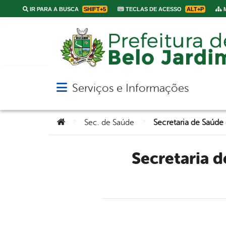
IR PARA A BUSCA
SHIFT+5
TECLAS DE ACESSO
ALT+P
M
Serviços e Informações
Abrir menu principal de navegação
Você está aqui:
>
>
Sec. de Saúde
Secretaria de Saúde de Belo Jardim fortalece ações de