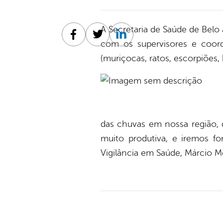
A Secretaria de Saúde de Belo 
Facebook
Twitter
Linkedin
com os supervisores e coor
(muriçocas, ratos, escorpiões,
das chuvas em nossa região, q
muito produtiva, e iremos fo
Vigilância em Saúde, Márcio Mo