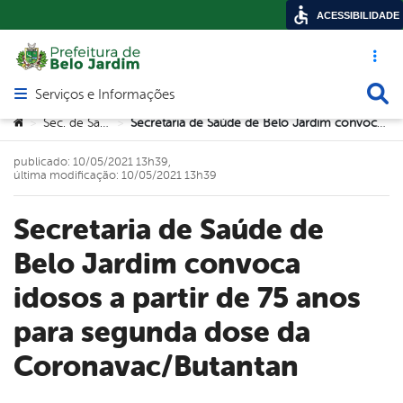
ACESSIBILIDADE
Acesso ráp
Busca
Serviços e Informações
Abrir menu principal de navegação
Você está aqui:
Sec. de Saúde
Secretaria de Saúde de Belo Jardim convoca idosos a partir de 75 anos para segunda dose da Coronavac/Butantan
>
>
publicado: 10/05/2021 13h39,
última modificação: 10/05/2021 13h39
Secretaria de Saúde de
Belo Jardim convoca
idosos a partir de 75 anos
para segunda dose da
Coronavac/Butantan