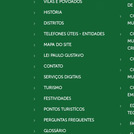
VILAS E POVOADOS
DE
HISTÓRIA
C
DISTRITOS
MU
TELEFONES ÚTEIS - ENTIDADES
C
MU
MAPA DO SITE
CR
LEI PAULO GUSTAVO
C
CONTATO
C
SERVIÇOS DIGITAIS
MU
TURISMO
C
EM
FESTIVIDADES
E
PONTOS TURISTÍCOS
TE
PERGUNTAS FREQUENTES
F
GLOSSÁRIO