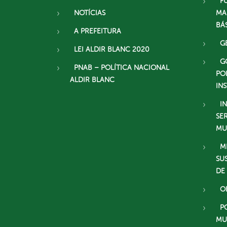
F
NOTÍCIAS
MA
BÁ
A PREFEITURA
G
LEI ALDIR BLANC 2020
G
PNAB – POLÍTICA NACIONAL
PO
ALDIR BLANC
IN
I
SE
MU
M
SU
DE
O
P
MU