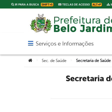
IR PARA A BUSCA
SHIFT+5
TECLAS DE ACESSO
ALT+P
M
Serviços e Informações
Abrir menu principal de navegação
Você está aqui:
>
>
Sec. de Saúde
Secretaria de Saúde de Belo Jardim amplia número de