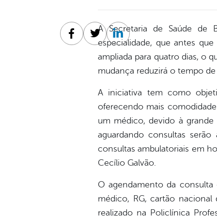
A Secretaria de Saúde de B
Facebook
Twitter
Linkedin
especialidade, que antes qu
ampliada para quatro dias, o q
mudança reduzirá o tempo de 
A iniciativa tem como obje
oferecendo mais comodidade e
um médico, devido à grande
aguardando consultas serão 
consultas ambulatoriais em hos
Cecílio Galvão.
O agendamento da consulta é
médico, RG, cartão nacional
realizado na Policlínica Prof