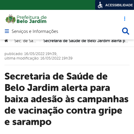
ACESSIBILIDADE
Acesso ráp
Busca
Serviços e Informações
Abrir menu principal de navegação
Você está aqui:
Sec. de Saúde
Secretaria de Saúde de Belo Jardim alerta para baixa adesão às campanhas de vacinação contra gripe e sarampo
>
>
publicado: 16/05/2022 19h39,
última modificação: 16/05/2022 19h39
Secretaria de Saúde de
Belo Jardim alerta para
baixa adesão às campanhas
de vacinação contra gripe
e sarampo