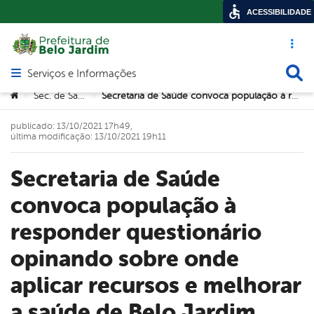
ACESSIBILIDADE
Acesso ráp
Busca
Serviços e Informações
Abrir menu principal de navegação
Você está aqui:
Sec. de Saúde
Secretaria de Saúde convoca população à responder questionário opinando sobre onde aplicar recursos e melhorar a saúde de Belo Jardim
>
>
publicado: 13/10/2021 17h49,
última modificação: 13/10/2021 19h11
Secretaria de Saúde
convoca população à
responder questionário
opinando sobre onde
aplicar recursos e melhorar
a saúde de Belo Jardim