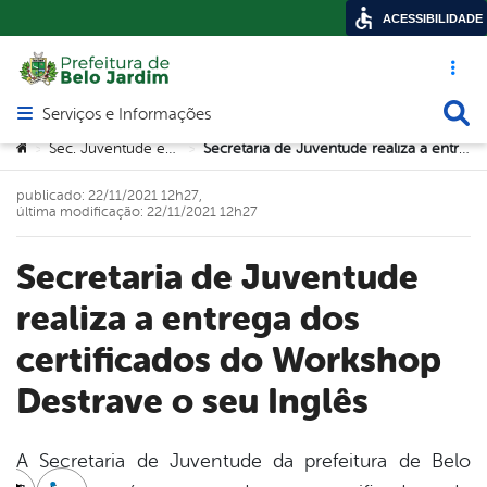
ACESSIBILIDADE
Acesso ráp
Busca
Serviços e Informações
Abrir menu principal de navegação
Você está aqui:
Sec. Juventude e Trabalho
Secretaria de Juventude realiza a entrega dos certificados do Workshop Destrave o seu Inglês
>
>
publicado: 22/11/2021 12h27,
última modificação: 22/11/2021 12h27
Secretaria de Juventude
realiza a entrega dos
certificados do Workshop
Destrave o seu Inglês
A Secretaria de Juventude da prefeitura de Belo