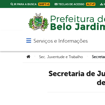
IR PARA A BUSCA
SHIFT+5
TECLAS DE ACESSO
ALT+P
M
Serviços e Informações
Abrir menu principal de navegação
Você está aqui:
>
>
Sec. Juventude e Trabalho
Secretaria de Juventude promove o “Workshop: 7 Estratégias
de