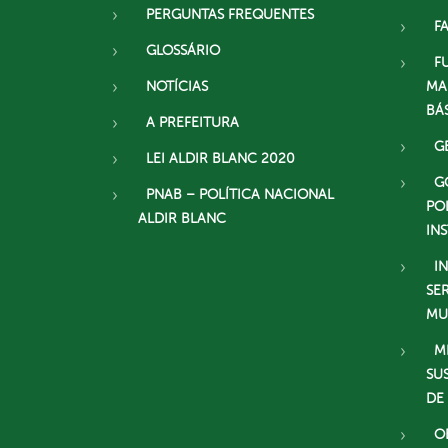
PERGUNTAS FREQUENTES
F
GLOSSÁRIO
F
NOTÍCIAS
MA
BÁ
A PREFEITURA
G
LEI ALDIR BLANC 2020
G
PNAB – POLÍTICA NACIONAL
PO
ALDIR BLANC
IN
I
SE
MU
M
SU
DE
O