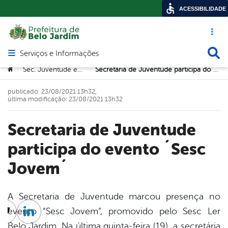
ACESSIBILIDADE
Acesso ráp
Busca
Serviços e Informações
Abrir menu principal de navegação
Você está aqui:
Sec. Juventude e Trabalho
Secretaria de Juventude participa do evento ´Sesc Jovem´
>
>
publicado: 23/08/2021 13h32,
última modificação: 23/08/2021 13h32
Secretaria de Juventude
participa do evento ´Sesc
Jovem´
A Secretaria de Juventude marcou presença no
evento “Sesc Jovem”, promovido pelo Sesc Ler
cebook
Twitter
Linkedin
Belo Jardim. Na última quinta-feira (19), a secretária