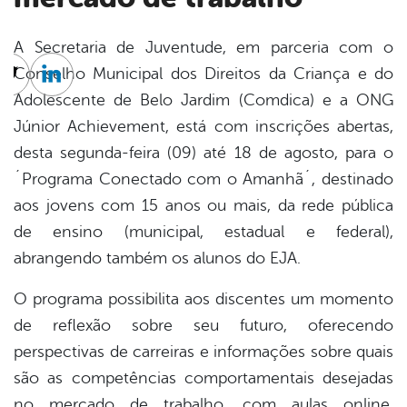
A Secretaria de Juventude, em parceria com o
Conselho Municipal dos Direitos da Criança e do
cebook
Twitter
Linkedin
Adolescente de Belo Jardim (Comdica) e a ONG
Júnior Achievement, está com inscrições abertas,
desta segunda-feira (09) até 18 de agosto, para o
´Programa Conectado com o Amanhã´, destinado
aos jovens com 15 anos ou mais, da rede pública
de ensino (municipal, estadual e federal),
abrangendo também os alunos do EJA.
O programa possibilita aos discentes um momento
de reflexão sobre seu futuro, oferecendo
perspectivas de carreiras e informações sobre quais
são as competências comportamentais desejadas
no mercado de trabalho, com aulas online,