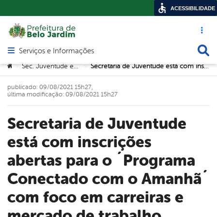
ACESSIBILIDADE
Acesso ráp
Busca
Serviços e Informações
Abrir menu principal de navegação
Você está aqui:
Sec. Juventude e Trabalho
Secretaria de Juventude está com inscrições abertas para o ´Programa Conectado com o Amanhã´ com foco em carreiras e mercado de trabalho
>
>
publicado: 09/08/2021 15h27,
última modificação: 09/08/2021 15h27
Secretaria de Juventude
está com inscrições
abertas para o ´Programa
Conectado com o Amanhã´
com foco em carreiras e
mercado de trabalho