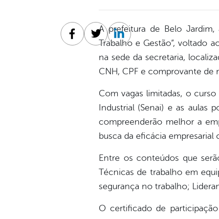
A prefeitura de Belo Jardim,
Facebook
Twitter
Linkedin
Trabalho e Gestão”, voltado a
na sede da secretaria, locali
CNH, CPF e comprovante de r
Com vagas limitadas, o curso
Industrial (Senai) e as aulas 
compreenderão melhor a empr
busca da eficácia empresarial
Entre os conteúdos que serão 
Técnicas de trabalho em equi
segurança no trabalho; Lideran
O certificado de participaçã