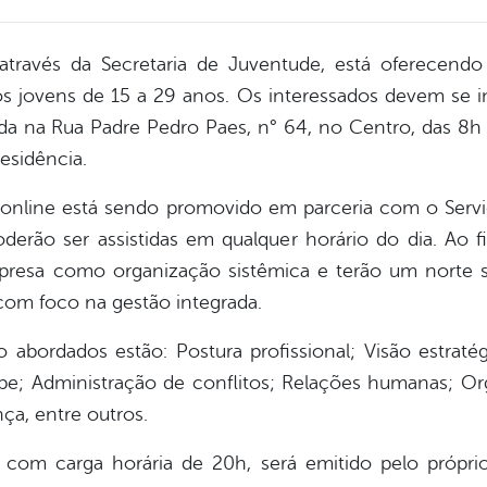
 através da Secretaria de Juventude, está oferecen
os jovens de 15 a 29 anos. Os interessados devem se i
zada na Rua Padre Pedro Paes, n° 64, no Centro, das 8h
esidência.
 online está sendo promovido em parceria com o Ser
poderão ser assistidas em qualquer horário do dia. Ao f
esa como organização sistêmica e terão um norte s
 com foco na gestão integrada.
abordados estão: Postura profissional; Visão estraté
pe; Administração de conflitos; Relações humanas; Or
ça, entre outros.
o com carga horária de 20h, será emitido pelo próprio