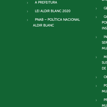
A PREFEITURA
G
LEI ALDIR BLANC 2020
G
PNAB – POLÍTICA NACIONAL
PO
ALDIR BLANC
IN
I
SE
MU
M
SU
DE
O
P
MU
P
MU