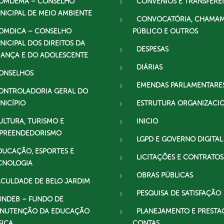
OMDEMA – CONSELHO
CONVÊNIOS E TRANSFERÊ
NICIPAL DE MEIO AMBIENTE
CONVOCATÓRIA, CHAMA
OMDICA – CONSELHO
PÚBLICO E OUTROS
NICIPAL DOS DIREITOS DA
DESPESAS
IANÇA E DO ADOLESCENTE
DIÁRIAS
ONSELHOS
EMENDAS PARLAMENTARE
ONTROLADORIA GERAL DO
NICÍPIO
ESTRUTURA ORGANIZACI
ULTURA, TURISMO E
INICIO
PREENDEDORISMO
LGPD E GOVERNO DIGITAL
DUCAÇÃO, ESPORTES E
LICITAÇÕES E CONTRATOS
CNOLOGIA
OBRAS PÚBLICAS
ACULDADE DE BELO JARDIM
PESQUISA DE SATISFAÇÃO
UNDEB – FUNDO DE
NUTENÇÃO DA EDUCAÇÃO
PLANEJAMENTO E PRESTA
SICA
CONTAS