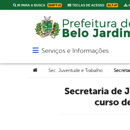
IR PARA A BUSCA
SHIFT+5
TECLAS DE ACESSO
ALT+P
M
Serviços e Informações
Abrir menu principal de navegação
Você está aqui:
>
>
Sec. Juventude e Trabalho
Secretaria de Juventude está com inscrições abertas para o
curso d